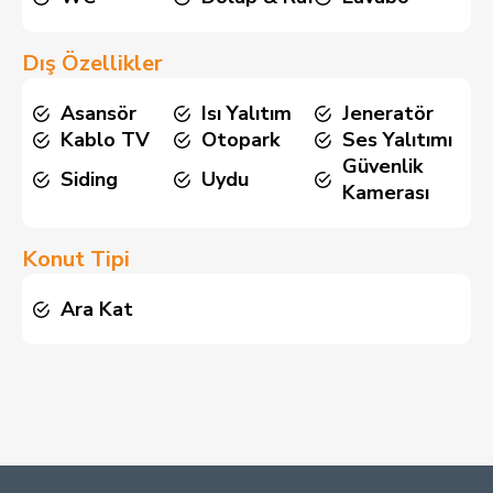
Dış Özellikler
Asansör
Isı Yalıtım
Jeneratör
Kablo TV
Otopark
Ses Yalıtımı
Güvenlik
Siding
Uydu
Kamerası
Konut Tipi
Ara Kat