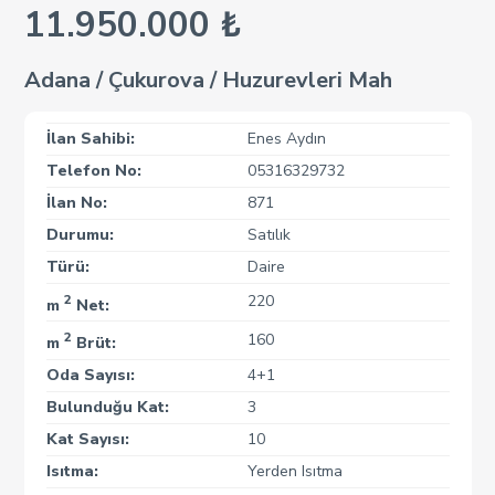
11.950.000 ₺
Adana / Çukurova / Huzurevleri Mah
İlan Sahibi:
Enes Aydın
Telefon No:
05316329732
İlan No:
871
Durumu:
Satılık
Türü:
Daire
2
220
m
Net:
2
160
m
Brüt:
Oda Sayısı:
4+1
Bulunduğu Kat:
3
Kat Sayısı:
10
Isıtma:
Yerden Isıtma