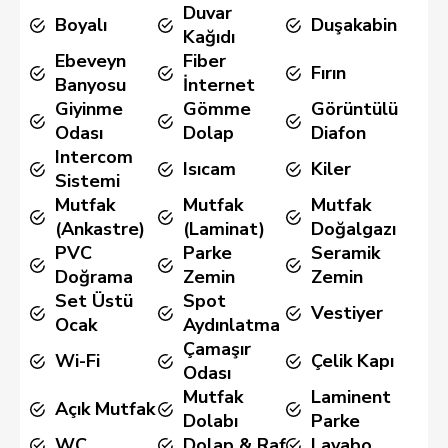
Duvar
Boyalı
Duşakabin
Kağıdı
Ebeveyn
Fiber
Fırın
Banyosu
İnternet
Giyinme
Gömme
Görüntülü
Odası
Dolap
Diafon
Intercom
Isıcam
Kiler
Sistemi
Mutfak
Mutfak
Mutfak
(Ankastre)
(Laminat)
Doğalgazı
PVC
Parke
Seramik
Doğrama
Zemin
Zemin
Set Üstü
Spot
Vestiyer
Ocak
Aydınlatma
Çamaşır
Wi-Fi
Çelik Kapı
Odası
Mutfak
Laminent
Açık Mutfak
Dolabı
Parke
WC
Dolap & Raf
Lavabo